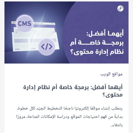
مواقع الويب
أيهما أفضل: ﺑﺮﻣﺠﺔ ﺧﺎﺻﺔ أم ﻧﻈﺎم إدارة
ﻣﺤﺘﻮى؟
يتطلب إنشاء موقعًا إلكترونيًا ناجحًا التخطيط الجيّد لكل خطوة،
بدايةً من فهم احتياجات الموقع ودراسة الإمكانات المتاحة، مرورًا
بانتقاء..