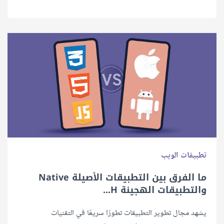
تطبيقات الويب
ما اﻟﻔﺮق ﺑﻴﻦ اﻟﺘﻄﺒﻴﻘﺎت الأصيلة Native
واﻟﺘﻄﺒﻴﻘﺎت اﻟﻬﺠﻴﻨﺔ H...
يشهد مجال تطوير التطبيقات تطورًا سريعًا في التقنيات