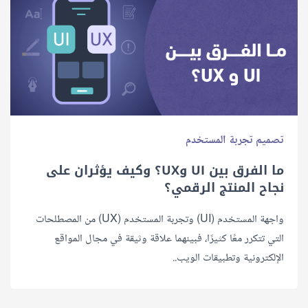
تصميم تجربة المستخدم
ما اﻟﻔﺮق ﺑﻴﻦ UI وUX؟ وكيف يؤثران على
نجاح المنتج الرقمي؟
واجهة المستخدم (UI) وتجربة المستخدم (UX) من المصطلحات
التي تتكرر معًا كثيرًا، فبينهما علاقة وثيقة في مجال المواقع
الإلكترونية وتطبيقات الويب..