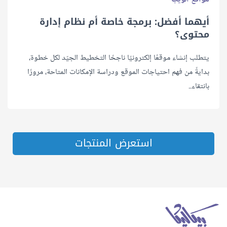
أيهما أفضل: ﺑﺮﻣﺠﺔ ﺧﺎﺻﺔ أم ﻧﻈﺎم إدارة
ﻣﺤﺘﻮى؟
يتطلب إنشاء موقعًا إلكترونيًا ناجحًا التخطيط الجيّد لكل خطوة،
بدايةً من فهم احتياجات الموقع ودراسة الإمكانات المتاحة، مرورًا
بانتقاء..
استعرض المنتجات