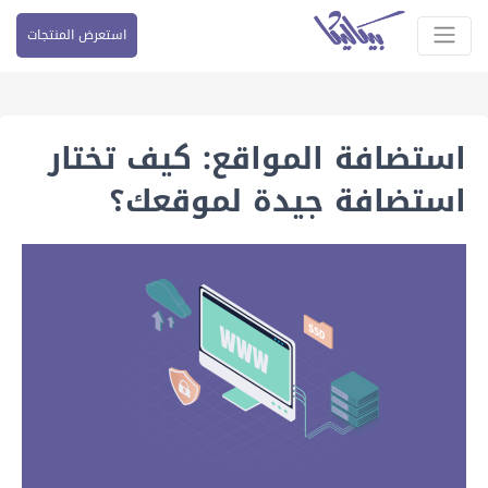
استعرض المنتجات
استضافة المواقع: ﻛﻴﻒ ﺗﺨﺘﺎر
اﺳﺘﻀﺎﻓﺔ جيدة لموقعك؟